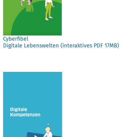
Cyberfibel
Digitale Lebenswelten (interaktives
PDF 17MB)