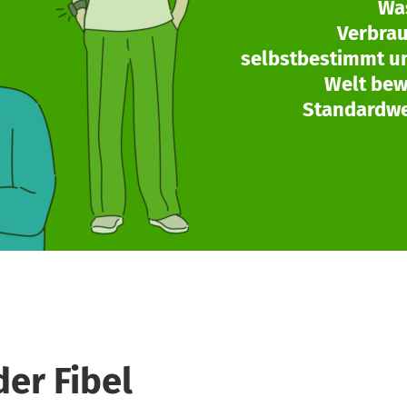
Wa
Verbrau
selbstbestimmt un
Welt bew
Standardwer
der Fibel